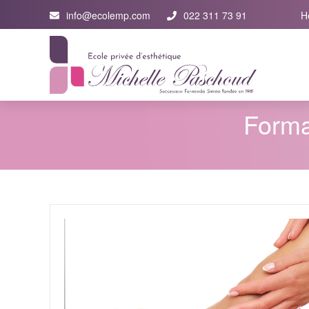
info@ecolemp.com
022 311 73 91
H
Forma