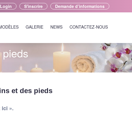
Login
S'inscrire
Demande d’informations
 MODÈLES
GALERIE
NEWS
CONTACTEZ-NOUS
 pieds
ns et des pieds
ici ».