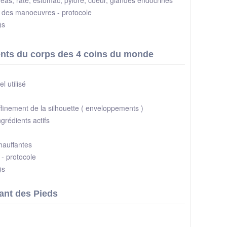
n des manoeuvres - protocole
e)s
nts du corps des 4 coins du monde
el utilisé
ffinement de la silhouette ( enveloppements )
grédients actifs
chauffantes
 - protocole
)s
xant des Pieds