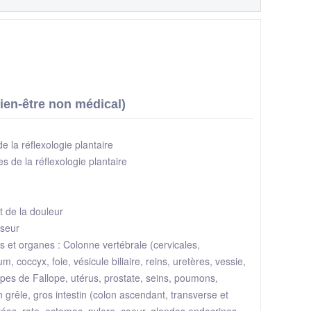
bien-être non médical)
 de la réflexologie plantaire
tes de la réflexologie plantaire
t de la douleur
sseur
es et organes : Colonne vertébrale (cervicales,
, coccyx, foie, vésicule biliaire, reins, uretères, vessie,
ompes de Fallope, utérus, prostate, seins, poumons,
 grêle, gros intestin (colon ascendant, transverse et
éas, rate, estomac, pylore, coeur, glandes endocrines