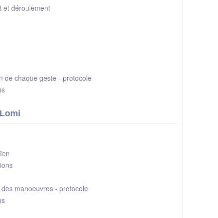
et et déroulement
on de chaque geste - protocole
)s
-Lomi
ïen
tions
n des manoeuvres - protocole
)s