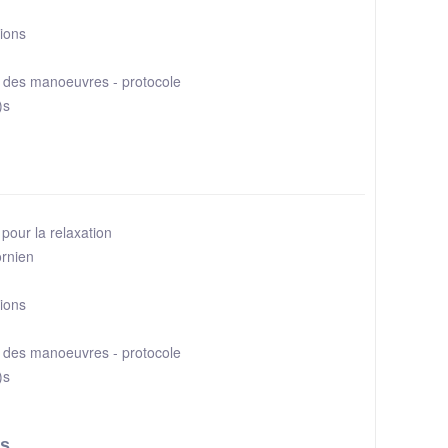
tions
n des manoeuvres - protocole
)s
 pour la relaxation
ornien
tions
n des manoeuvres - protocole
)s
es