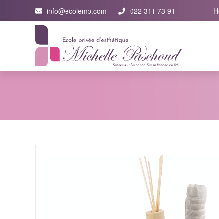
info@ecolemp.com
022 311 73 91
H