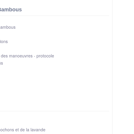
 Bambous
 bambous
tions
n des manoeuvres - protocole
)s
ochons et de la lavande