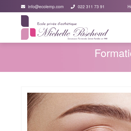
info@ecolemp.com
022 311 73 91
H
Formati