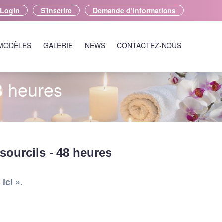
Login
S'inscrire
Demande d’informations
 MODÈLES
GALERIE
NEWS
CONTACTEZ-NOUS
8 heures
sourcils - 48 heures
ici ».