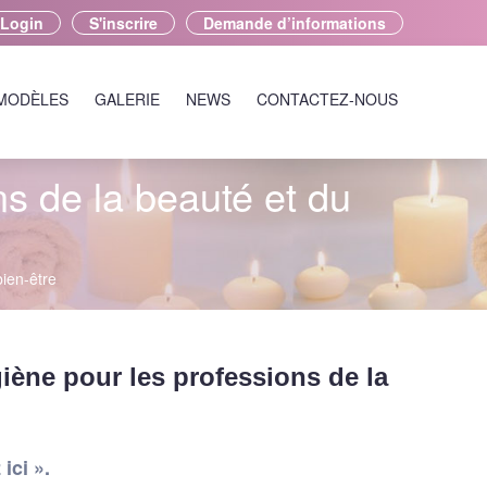
Login
S'inscrire
Demande d’informations
 MODÈLES
GALERIE
NEWS
CONTACTEZ-NOUS
s de la beauté et du
ien-être
ène pour les professions de la
ici ».