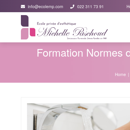
info@ecolemp.com
022 311 73 91
H
Formation Normes d'
Home