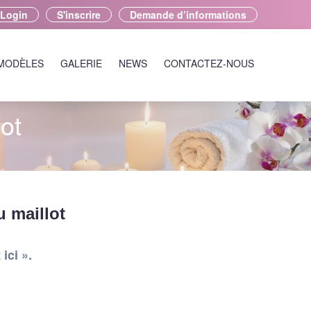
Login
S'inscrire
Demande d’informations
 MODÈLES
GALERIE
NEWS
CONTACTEZ-NOUS
lot
u maillot
ici ».