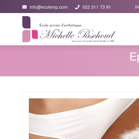
info@ecolemp.com
022 311 73 91
H
Ep