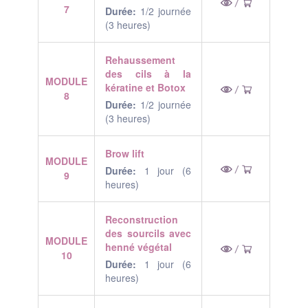
7
Durée:
1/2 journée
(3 heures)
Rehaussement
des cils à la
MODULE
kératine et
Botox
8
Durée:
1/2 journée
(3 heures)
Brow lift
MODULE
Durée:
1 jour (6
9
heures)
Reconstruction
des sourcils avec
MODULE
henné végétal
10
Durée:
1 jour (6
heures)