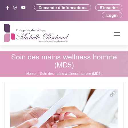
Demande d’informations
S'inscrire
Login
Soin des mains wellness homme
(MD5)
Home
Soin des mains wellness homme (MD5)